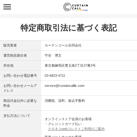
特定商取引法に基づく表記
販売業者
カーテンコール合同会社
運営統括責任者
守谷 博文
所在地
東京都練馬区豊玉南2丁目27番3号
お問い合わせ電話番号
03-6823-4711
お問い合わせメールア
service@curtaincallllc.com
ドレス
商品代金以外に必要な
消費税、送料、振込手数料
料金
支払方法について
オンラインストア会員のお客様
・クレジットカード払い
クロネコwebコレクトご利用のご案内
販売パートナーのお客様