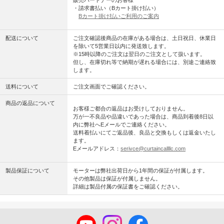
・請求書払い（Bカート掛け払い）
Bカート掛け払いご利用のご案内
配送について
ご注文確認後商品の在庫がある場合は、土日祝日、休業日
を除いて5営業日以内に発送致します。
※15時以降のご注文は翌日のご注文として扱います。
但し、在庫切れ等で納期が遅れる場合には、別途ご連絡致
します。
送料について
ご注文画面でご確認ください。
商品の返品について
お客様ご都合の返品はお受けしておりません。
万が一不良品や品違いであった場合は、商品到着後8日以
内に弊社へEメールでご連絡ください。
送料着払いにてご返品後、良品と交換もしくは返金いたし
ます。
Eメールアドレス：
serivce@curtaincallllc.com
製品保証について
モーターは弊社出荷日から1年間の保証が付属します。
その他製品は保証が付属しません。
詳細は製品付属の保証書をご確認ください。