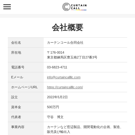
会社概要
会社名
カーテンコール合同会社
所在地
〒176-0014
東京都練馬区豊玉南2丁目27番3号
電話番号
03-6823-4711
Eメール
info@curtaincallllc.com
ホームページURL
https://curtaincallllc.com/
設立
2022年5月2日
資本金
500万円
代表者
守谷 博文
事業内容
カーテンなど窓辺製品、開閉電動化の企画、製造、
販売及び輸出入