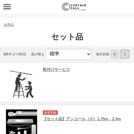
全商品
セット品
3
件中 1〜3件目
並び替え
表示切替
取付けサービス
【セット品】アンコール（小）1.35m⇔2.4m